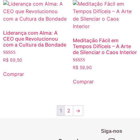
Liderança com Alma: A
CEO que Revolucionou
Meditação Fácil em
com a Cultura da Bondade
Tempos Difíceis – A Arte
de Silenciar o Caos Interior
Avaliação
R$
69,50
5.00
Avaliação
de 5
R$
59,90
5.00
Comprar
de 5
Comprar
1
2
→
Siga-nos