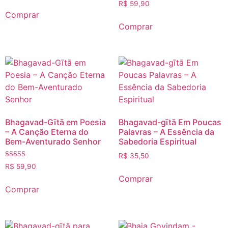
R$
59,90
de 5
Comprar
Comprar
Bhagavad-Gītā em Poesia
Bhagavad-gītā Em Poucas
– A Canção Eterna do
Palavras – A Essência da
Bem-Aventurado Senhor
Sabedoria Espiritual
R$
35,50
Avaliação
R$
59,90
5.00
Comprar
de 5
Comprar