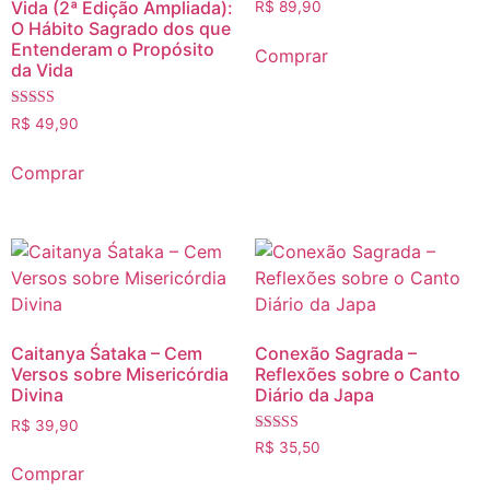
Vida (2ª Edição Ampliada):
R$
89,90
O Hábito Sagrado dos que
Entenderam o Propósito
Comprar
da Vida
Avaliação
R$
49,90
5.00
de 5
Comprar
Caitanya Śataka – Cem
Conexão Sagrada –
Versos sobre Misericórdia
Reflexões sobre o Canto
Divina
Diário da Japa
R$
39,90
Avaliação
R$
35,50
5.00
Comprar
de 5