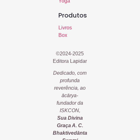
Yoga
Produtos
Livros
Box
©2024-2025
Editora Lapidar
Dedicado, com
profunda
reverência, ao
ācārya-
fundador da
ISKCON,
Sua Divina
Graça A. C.
Bhaktivedānta