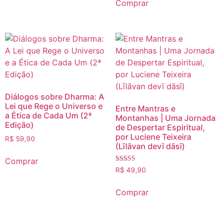
Comprar
Diálogos sobre Dharma: A
Lei que Rege o Universo e
Entre Mantras e
a Ética de Cada Um (2ª
Montanhas | Uma Jornada
Edição)
de Despertar Espiritual,
por Luciene Teixeira
R$
59,90
(Līlāvan devī dāsī)
Comprar
Avaliação
R$
49,90
4.00
de 5
Comprar