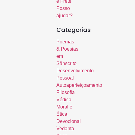
e Frete
Posso
ajudar?
Categorias
Poemas
& Poesias
em
Sânscrito
Desenvolvimento
Pessoal
Autoaperfeiçoamento
Filosofia
Védica
Moral e
Ética
Devocional
Vedānta