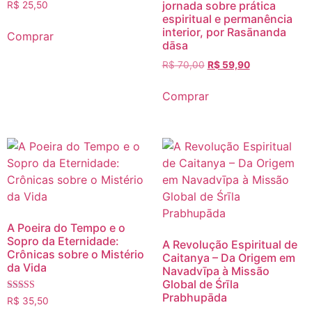
jornada sobre prática
R$
25,50
espiritual e permanência
interior, por Rasānanda
Comprar
dāsa
R$
70,00
R$
59,90
Comprar
A Poeira do Tempo e o
Sopro da Eternidade:
A Revolução Espiritual de
Crônicas sobre o Mistério
Caitanya – Da Origem em
da Vida
Navadvīpa à Missão
Global de Śrīla
Prabhupāda
Avaliação
R$
35,50
5.00