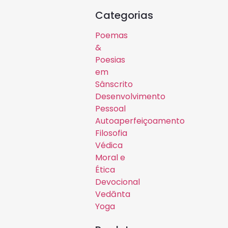
Categorias
Poemas
&
Poesias
em
Sânscrito
Desenvolvimento
Pessoal
Autoaperfeiçoamento
Filosofia
Védica
Moral e
Ética
Devocional
Vedānta
Yoga