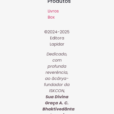
Produtos
Livros
Box
©2024-2025
Editora
Lapidar
Dedicado,
com
profunda
reverência,
ao ācārya-
fundador da
ISKCON,
Sua Divina
Graça A. C.
Bhaktivedānta