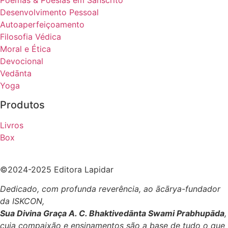
Desenvolvimento Pessoal
Autoaperfeiçoamento
Filosofia Védica
Moral e Ética
Devocional
Vedānta
Yoga
Produtos
Livros
Box
©2024-2025 Editora Lapidar
Dedicado, com profunda reverência, ao ācārya-fundador
da ISKCON,
Sua Divina Graça A. C. Bhaktivedānta Swami Prabhupāda
,
cuja compaixão e ensinamentos são a base de tudo o que