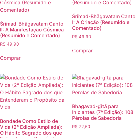
Śrīmad-Bhāgavatam Canto
I: A Criação (Resumido e
Śrīmad-Bhāgavatam Canto
Comentado)
II: A Manifestação Cósmica
(Resumido e Comentado)
R$
49,90
R$
49,90
Comprar
Comprar
Bhagavad-gītā para
Iniciantes (7ª Edição): 108
Pérolas de Sabedoria
Bondade Como Estilo de
Vida (2ª Edição Ampliada):
R$
72,50
O Hábito Sagrado dos que