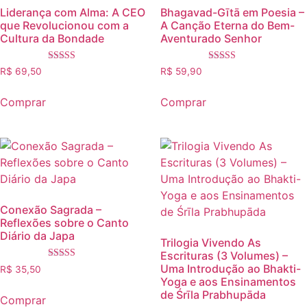
Liderança com Alma: A CEO
Bhagavad-Gītā em Poesia –
que Revolucionou com a
A Canção Eterna do Bem-
Cultura da Bondade
Aventurado Senhor
Avaliação
Avaliação
R$
69,50
R$
59,90
5.00
5.00
de 5
de 5
Comprar
Comprar
Conexão Sagrada –
Reflexões sobre o Canto
Diário da Japa
Trilogia Vivendo As
Escrituras (3 Volumes) –
Avaliação
Uma Introdução ao Bhakti-
R$
35,50
5.00
Yoga e aos Ensinamentos
de 5
de Śrīla Prabhupāda
Comprar