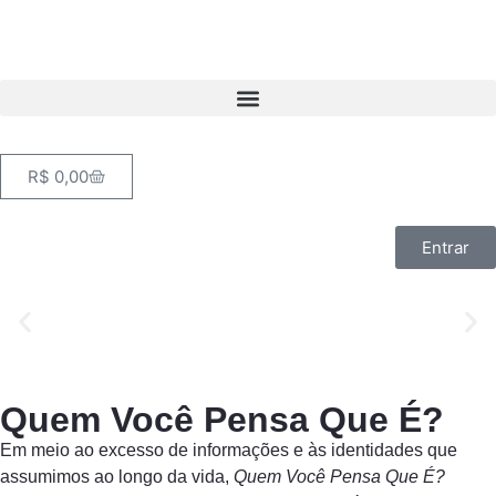
R$
0,00
Vedanta Newsletter
Entrar
Trazendo a sabedoria ancestral dos Vedas para o seu
cotidiano.
Inscrever-se
Quem Você Pensa Que É?
Em meio ao excesso de informações e às identidades que
assumimos ao longo da vida,
Quem Você Pensa Que É?