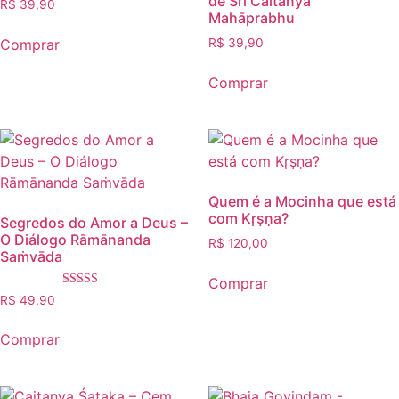
de Śrī Caitanya
R$
39,90
Mahāprabhu
Comprar
R$
39,90
Comprar
Quem é a Mocinha que está
com Kṛṣṇa?
Segredos do Amor a Deus –
O Diálogo Rāmānanda
R$
120,00
Saṁvāda
Comprar
Avaliação
R$
49,90
5.00
de 5
Comprar