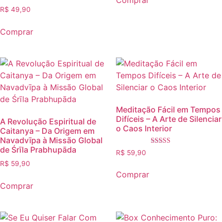
Comprar
Avaliação
R$
49,90
4.00
de 5
Comprar
Meditação Fácil em Tempos
Difíceis – A Arte de Silenciar
A Revolução Espiritual de
o Caos Interior
Caitanya – Da Origem em
Navadvīpa à Missão Global
de Śrīla Prabhupāda
Avaliação
R$
59,90
5.00
R$
59,90
de 5
Comprar
Comprar