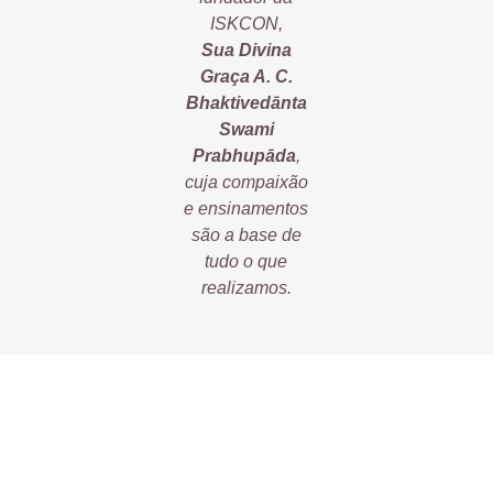
ISKCON,
Sua Divina
Graça A. C.
Bhaktivedānta
Swami
Prabhupāda
,
cuja compaixão
e ensinamentos
são a base de
tudo o que
realizamos.