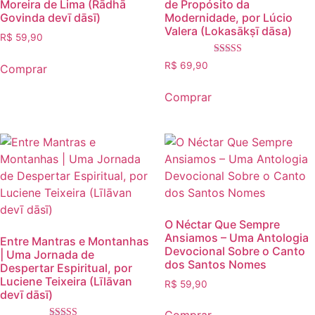
Moreira de Lima (Rādhā
de Propósito da
Govinda devī dāsī)
Modernidade, por Lúcio
Valera (Lokasākṣī dāsa)
R$
59,90
Avaliação
R$
69,90
Comprar
4.50
de 5
Comprar
O Néctar Que Sempre
Ansiamos – Uma Antologia
Entre Mantras e Montanhas
Devocional Sobre o Canto
| Uma Jornada de
dos Santos Nomes
Despertar Espiritual, por
Luciene Teixeira (Līlāvan
R$
59,90
devī dāsī)