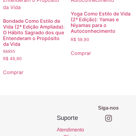
Yoga Como Estilo de Vida
(2ª Edição): Yamas e
Bondade Como Estilo de
Niyamas para o
Vida (2ª Edição Ampliada):
Autoconhecimento
O Hábito Sagrado dos que
Entenderam o Propósito
R$
59,90
da Vida
Comprar
Avaliação
R$
49,90
5.00
de 5
Comprar
Siga-nos
Suporte
Atendimento