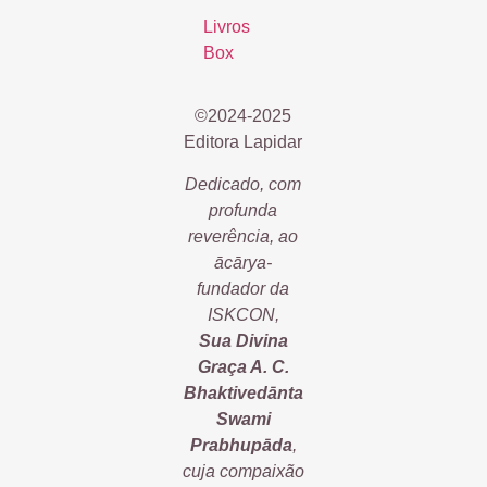
Livros
Box
©2024-2025
Editora Lapidar
Dedicado, com
profunda
reverência, ao
ācārya-
fundador da
ISKCON,
Sua Divina
Graça A. C.
Bhaktivedānta
Swami
Prabhupāda
,
cuja compaixão