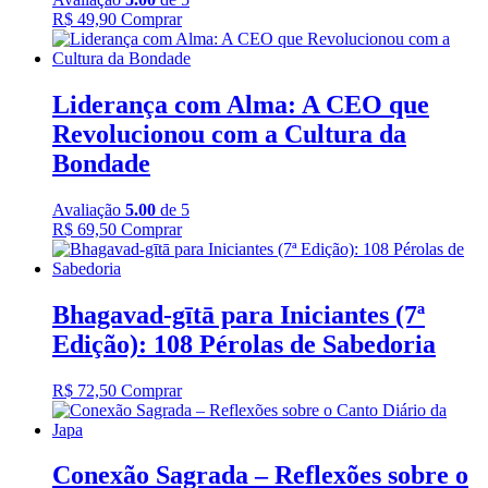
R$
49,90
Comprar
Liderança com Alma: A CEO que
Revolucionou com a Cultura da
Bondade
Avaliação
5.00
de 5
R$
69,50
Comprar
Bhagavad-gītā para Iniciantes (7ª
Edição): 108 Pérolas de Sabedoria
R$
72,50
Comprar
Conexão Sagrada – Reflexões sobre o