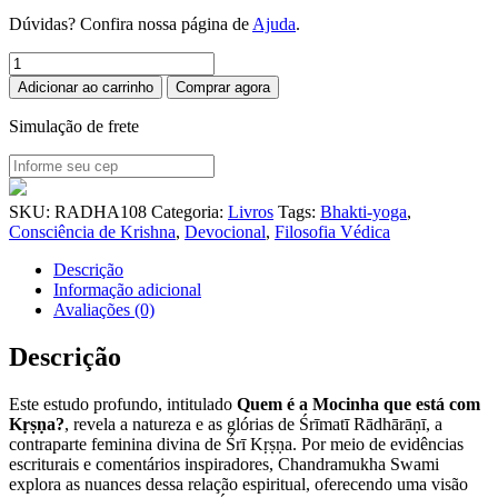
Dúvidas? Confira nossa página de
Ajuda
.
Quem
é
Adicionar ao carrinho
Comprar agora
a
Mocinha
Simulação de frete
que
está
com
Kṛṣṇa?
SKU:
RADHA108
Categoria:
Livros
Tags:
Bhakti-yoga
,
quantidade
Consciência de Krishna
,
Devocional
,
Filosofia Védica
Descrição
Informação adicional
Avaliações (0)
Descrição
Este estudo profundo, intitulado
Quem é a Mocinha que está com
Kṛṣṇa?
, revela a natureza e as glórias de Śrīmatī Rādhārāṇī, a
contraparte feminina divina de Śrī Kṛṣṇa. Por meio de evidências
escriturais e comentários inspiradores, Chandramukha Swami
explora as nuances dessa relação espiritual, oferecendo uma visão